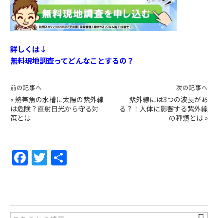
詳しくは↓
無料現地調査ってどんなことするの？
前の記事へ
次の記事へ
«
熱帯魚の水槽に太陽の紫外線
紫外線には3つの波長があ
は危険？直射日光から守る対
る？！人体に影響する紫外線
策とは
の種類とは
»
F
T
共
a
w
有
c
itt
e
er