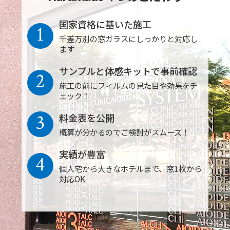
国家資格に基いた施工
1
千差万別の窓ガラスにしっかりと対応し
ます
サンプルと体感キットで事前確認
2
施工の前にフィルムの見た目や効果をチ
ェック！
3
料金表を公開
概算が分かるのでご検討がスムーズ！
実績が豊富
4
個人宅から大きなホテルまで、窓1枚から
対応OK