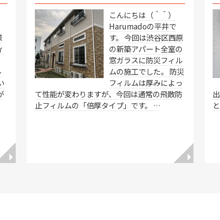
こんにちは（＾＾）
Harumadoの平井で
様
す。 今回は渋谷区西原
ィ
の新築アパート全室の
窓ガラスに防災フィル
ル
ムの施工でした。 防災
い
フィルムは厚みによっ
が
て性能が変わりますが、今回は通常の飛散防
止フィルムの「倍厚タイプ」です。 …
◥
◥