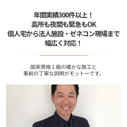
施工エリアはこちらです
2024/05/29
年間実績300件以上！
窓ガラスフィルムの疑問質問を24時間365日サポ
ート
高所も夜間も緊急もOK
2024/04/02
個人宅から法人施設・ゼネコン現場まで
ガラスが割れる震度は身動きとれない！できるこ
とは事前の対策…
幅広く対応！
2026/04/08
お問い合わせはLINEがスムーズ
国家資格１級の確かな施工と
事前の丁寧な説明がモットーです。