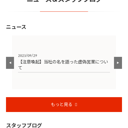
ニュース
2023/09/29
202
【注意喚起】当社の名を語った虚偽営業につい
ゴ
て
もっと見る
スタッフブログ