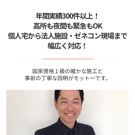
2024/05/29
年間実績300件以上！
窓ガラスフィルムの疑問質問を24時間365日サポ
ート
高所も夜間も緊急もOK
2024/04/02
ガラスが割れる震度は身動きとれない！できるこ
個人宅から法人施設・ゼネコン現場まで
とは事前の対策…
幅広く対応！
2026/04/08
お問い合わせはLINEがスムーズ
国家資格１級の確かな施工と
事前の丁寧な説明がモットーです。