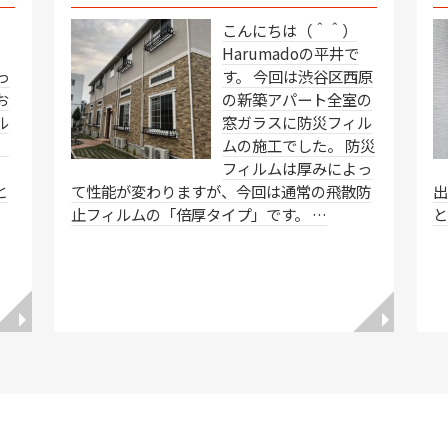
こんにちは（＾＾）
Harumadoの平井で
っ
す。 今回は渋谷区西原
お
の新築アパート全室の
ル
窓ガラスに防災フィル
。
ムの施工でした。 防災
隠
フィルムは厚みによっ
と
て性能が変わりますが、今回は通常の飛散防
止フィルムの「倍厚タイプ」です。 …
◥
◥