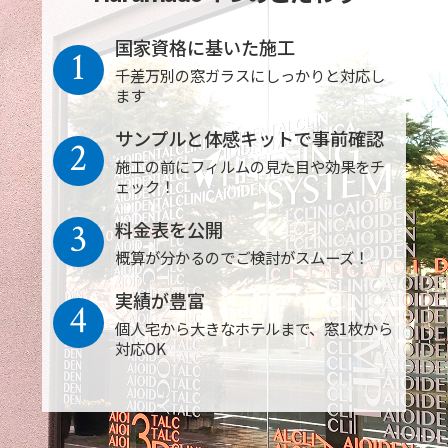
国家資格に基いた施工
1
千差万別の窓ガラスにしっかりと対応し
ます
サンプルと体感キットで事前確認
2
施工の前にフィルムの見た目や効果をチ
ェック！
3
料金表を公開
概算が分かるのでご検討がスムーズ！
実績が豊富
4
個人宅から大きなホテルまで、窓1枚から
対応OK