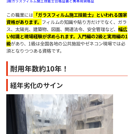
1級ガラスフィルム施工技能士合格証書と携帯用資格証
この職業には
「ガラスフィルム施工技能士」といわれる国家
資格があります。
フィルムの知識や貼り方だけでなく、ガラ
ス、太陽光、建築物、図面、関連法令、安全管理など、
幅広
い知識と現場経験が求められます。
入門編の2級と実用編の1
級
があり、1級は全国各地の公共施設やゼネコン現場では必
須となりつつある資格です。
耐用年数約10年！
経年劣化のサイン