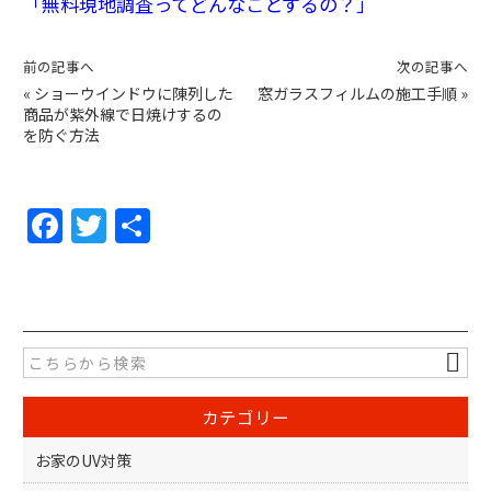
「無料現地調査ってどんなことするの？」
前の記事へ
次の記事へ
«
ショーウインドウに陳列した
窓ガラスフィルムの施工手順
»
商品が紫外線で日焼けするの
を防ぐ方法
F
T
共
a
w
有
c
itt
e
er
b
o
カテゴリー
o
k
お家のUV対策