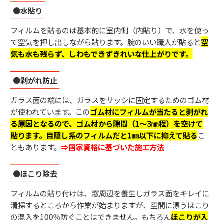
●水貼り
フィルムを貼るのは基本的に室内側（内貼り）で、水を使っ
て空気を押し出しながら貼ります。腕のいい職人が貼ると
空
気も水も残らず、しわもできずきれいな仕上がりです。
●剥がれ防止
ガラス面の端には、ガラスをサッシに固定するためのゴム材
が使われています。この
ゴム材にフィルムが当たると剥がれ
る原因となるので、
ゴム材から隙間（1～3㎜程）を空けて
貼ります。
目隠し系のフィルムだと1㎜以下
に抑えて貼る
こ
ともあります。
⇒国家資格に基づいた施工方法
●ほこり除去
フィルムの貼り付けは、窓周辺を養生しガラス面をキレイに
清掃するところから作業が始まりますが、空間に漂うほこり
の混入を100％防ぐことはできません。もちろん
ほこりが入