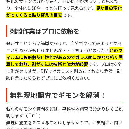
劣化のサインは分かり易く、白い斑点が薄っすらと見えた
り、全体的にぼやーっと波打って見えるなど、
見た目の変化
がでてくると貼り替えの目安
です。
剥離作業はプロに依頼を
剥がすことぐらい簡単だろうと、自分でやってみようとする
こともあるかもしれませんが・・・ちょっとまった！
どのフ
ィルムにも飛散防止性能があるのでガラス面にかなり強く固
着しており、剥がすには技術と体力が必要
です。プロは安全
に剥がせますが、DIYではガラスを割ることもあり危険。剥
離作業はためらわずプロにご依頼ください。
無料現地調査でギモンを解消！
個別のギモンや質問などは、無料現地調査で分かり易くご説
明します（＾0＾）
無理に施工をススメることはしませんので、お気軽にお問い