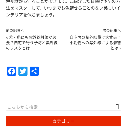
色褪せから守ることができます。ご紹介した日焼け予防の方
法をマスターして、いつまでも色褪せることのない美しいイ
ンテリアを保ちましょう。
前の記事へ
次の記事へ
«
犬・猫にも紫外線対策が必
自宅内の紫外線量は大丈夫？
要？自宅で行う予防と紫外線
小動物への紫外線による影響
のリスクとは
とは
»
F
T
共
a
w
有
c
itt
e
er
b
o
カテゴリー
o