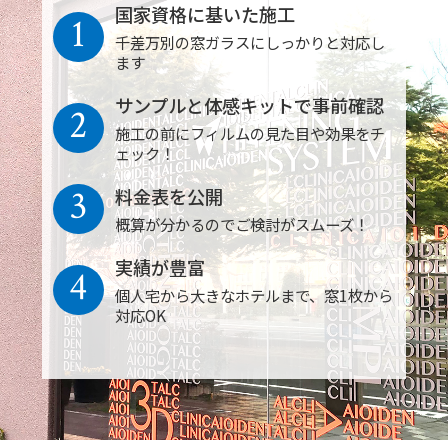
国家資格に基いた施工
1
千差万別の窓ガラスにしっかりと対応し
ます
サンプルと体感キットで事前確認
2
施工の前にフィルムの見た目や効果をチ
ェック！
3
料金表を公開
概算が分かるのでご検討がスムーズ！
実績が豊富
4
個人宅から大きなホテルまで、窓1枚から
対応OK