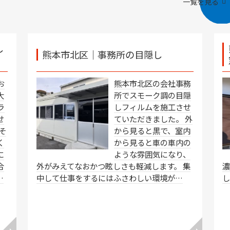
一覧を見る
し
熊本市北区｜事務所の目隠し
お
熊本市北区の会社事務
大
所でスモーク調の目隠
ラ
しフィルムを施工させ
せ
ていただきました。 外
そ
から見ると黒で、室内
く
から見ると車の車内の
に
ような雰囲気になり、
合
外がみえてなおかつ眩しさも軽減します。 集
…
中して仕事をするにはふさわしい環境が…
し