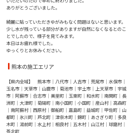
いただいのたので早めに終わりました。
ありがとうございました。
綺麗に貼っていただきゆがみもなく問題はないと思います。
少し水が残っている部分がありますが自然になくなるとのこ
とでしたので、様子を見てみます。
本日はお疲れ様でした。
ゆっくりとお休みください。
熊本の施工エリア
【県内全域】 熊本市｜八代市｜人吉市｜荒尾市｜水俣市｜
玉名市｜天草市｜山鹿市｜菊池市｜宇土市｜上天草市｜宇城
市｜阿蘇市｜合志市｜美里町｜玉東町｜和水町｜南関町｜長
洲町｜大津町｜菊陽町｜南小国町｜小国町｜産山村｜高森町
｜南阿蘇村｜西原村｜御船町｜嘉島町｜益城町｜甲佐町｜山
都町｜氷川町｜芦北町｜津奈木町｜錦町｜あさぎり町｜多良
木町｜湯前町｜水上村｜相良村｜五木村｜山江村｜球磨村｜
苓北町