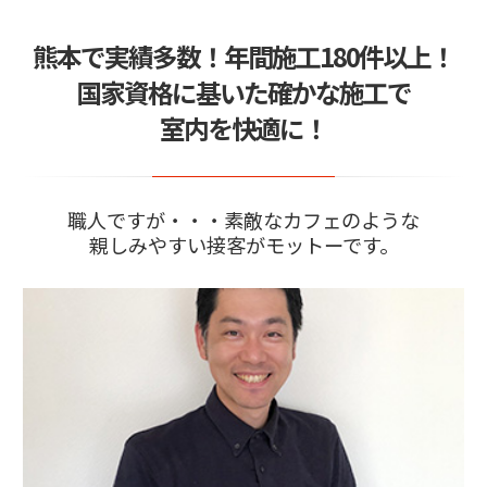
2024/05/29
熊本で実績多数！年間施工180件以上！
窓ガラスフィルムの疑問質問を24時間365日サポ
ート
国家資格に基いた確かな施工で
2024/04/02
ガラスが割れる震度は身動きとれない！できるこ
室内を快適に！
とは事前の対策…
2026/04/08
お問い合わせはLINEがスムーズ
職人ですが・・・素敵なカフェのような
親しみやすい接客がモットーです。