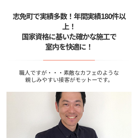
施工エリアはこちらです
2024/05/29
志免町で実績多数！年間実績180件以
窓ガラスフィルムの疑問質問を24時間365日サポ
ート
上！
2024/04/02
国家資格に基いた確かな施工で
ガラスが割れる震度は身動きとれない！できるこ
とは事前の対策…
室内を快適に！
2026/04/08
お問い合わせはLINEがスムーズ
職人ですが・・・素敵なカフェのような
親しみやすい接客がモットーです。