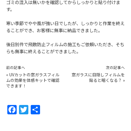
ゴミの混入は無いかを確認してからしっかりと貼り付けま
す。
寒い季節でやや風が強い日でしたが、しっかりと作業を終え
ることができ、お客様に無事に納品できました。
後日別件で飛散防止フィルムの施工もご依頼いただき、そち
らも無事に終えることができました。
前の記事へ
次の記事へ
«
UVカットの窓ガラスフィル
窓ガラスに目隠しフィルムを
ムの効果を体感キットで確認
貼ると暗くなる？
»
できます！
F
T
共
a
w
有
c
itt